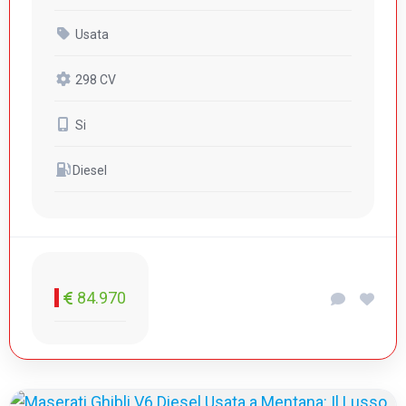
Usata
298 CV
Si
Diesel
84.970