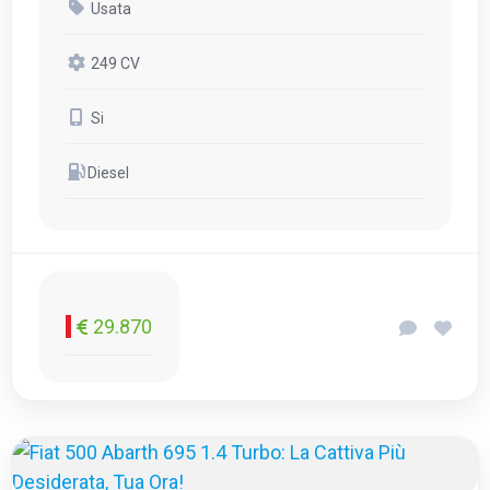
Usata
249 CV
Si
Diesel
29.870