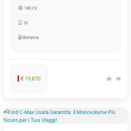
180 CV
Si
Benzina
19.870