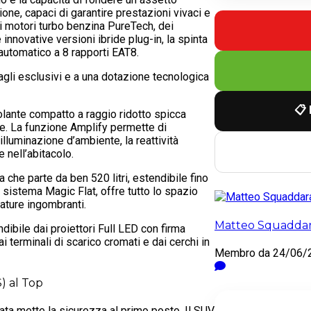
one, capaci di garantire prestazioni vivaci e
ti motori turbo benzina PureTech, dei
innovative versioni ibride plug-in, la spinta
utomatico a 8 rapporti EAT8.
agli esclusivi e a una dotazione tecnologica
📋 
olante compatto a raggio ridotto spicca
one. La funzione Amplify permette di
illuminazione d’ambiente, la reattività
 nell’abitacolo.
 che parte da ben 520 litri, estendibile fino
co sistema Magic Flat, offre tutto lo spazio
zature ingombranti.
Matteo Squadda
dibile dai proiettori Full LED con firma
i terminali di scarico cromati e dai cerchi in
Membro da 24/06/
S) al Top
sata mette la sicurezza al primo posto. Il SUV