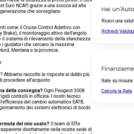
est Euro NCAP, grazie a una scocca ad alta
Hai un’Aut
 generazione che sorvegliano
Ricevi una valut
nti come il Cruise Control Adattivo con
Richiedi Valuta
 Brake), il monitoraggio attivo dell’angolo
e il sistema di rilevamento della stanchezza
 e i guidatori che cercano la massima
Nord, Mentana e la provincia.
a
Finanziame
 Abbiamo raccolto le risposte ai dubbi più
di procedere all’acquisto:
Rate su misura 
ima della consegna?
Ogni Peugeot 3008
Calcola la Rata
di controlli in officina. I nostri tecnici
 l’efficienza del cambio automatico EAT8,
ggiornamento dei sistemi elettronici di bordo
ermuta del mio usato?
Il team di Effe
trasparente direttamente nella nostra sede di