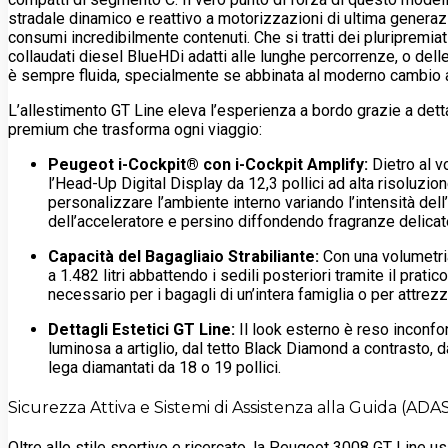
stradale dinamico e reattivo a motorizzazioni di ultima generazi
consumi incredibilmente contenuti. Che si tratti dei pluripremia
collaudati diesel BlueHDi adatti alle lunghe percorrenze, o delle 
è sempre fluida, specialmente se abbinata al moderno cambio a
L’allestimento GT Line eleva l’esperienza a bordo grazie a dett
premium che trasforma ogni viaggio:
Peugeot i-Cockpit® con i-Cockpit Amplify:
Dietro al v
l’Head-Up Digital Display da 12,3 pollici ad alta risoluzi
personalizzare l’ambiente interno variando l’intensità dell’
dell’acceleratore e persino diffondendo fragranze delicate
Capacità del Bagagliaio Strabiliante:
Con una volumetria
a 1.482 litri abbattendo i sedili posteriori tramite il prati
necessario per i bagagli di un’intera famiglia o per attrez
Dettagli Estetici GT Line:
Il look esterno è reso inconfon
luminosa a artiglio, dal tetto Black Diamond a contrasto, da
lega diamantati da 18 o 19 pollici.
Sicurezza Attiva e Sistemi di Assistenza alla Guida (ADA
Oltre allo stile sportivo e ricercato, la Peugeot 3008 GT Line u