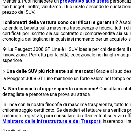
Mentana. Puoi richiedere un
preventivo auto usata
personaliz
tuo budget. Inoltre, valutiamo il tuo usato secondo le quotazioni
prezzo del SUV.
I chilometri della vettura sono certificati e garantiti?
Assolu
aziendale, basata sulla massima trasparenza e fiducia, tutti i c
certificati per iscritto sia sul contratto di compravendita sia sul
cronologia dei tagliandi in qualsiasi momento per un acquisto 
💎 La Peugeot 3008 GT Line è il SUV ideale per chi desidera il m
innovazione. Perfetta per la città, eccezionale nei lunghi viaggi
superiore.
⚡
Una delle SUV più richieste sul mercato!
Grazie al suo des
la Peugeot 3008 GT Line mantiene un forte valore nel tempo ed
📞
Non lasciarti sfuggire questa occasione!
Contattaci subit
dettagliate e prenotare una prova su strada.
In linea con la nostra filosofia di massima trasparenza, tutte le 
chilometraggio certificato. Se desideri effettuare una verifica pr
chilometri registrati, puoi consultare direttamente il servizio uff
Ministero delle Infrastrutture e dei Trasporti
inserendo il n