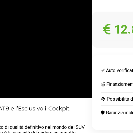
12.
✅ Auto verificat
💰 Finanziamen
🔄 Possibilità 
T8 e l’Esclusivo i-Cockpit
🛡️ Garanzia inc
o di qualità definitivo nel mondo dei SUV
o è la capacità di fondere un assetto