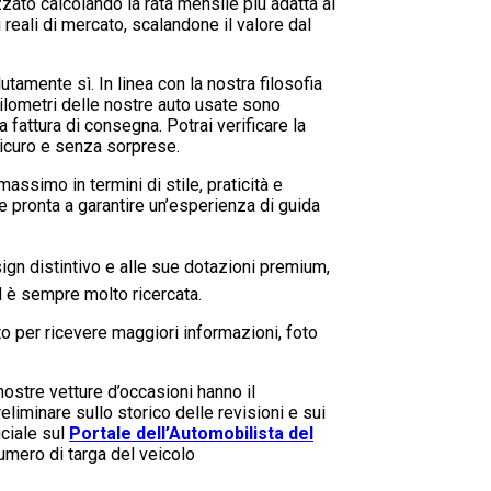
zato calcolando la rata mensile più adatta al
 reali di mercato, scalandone il valore dal
tamente sì. In linea con la nostra filosofia
hilometri delle nostre auto usate sono
la fattura di consegna. Potrai verificare la
sicuro e senza sorprese.
assimo in termini di stile, praticità e
 e pronta a garantire un’esperienza di guida
ign distintivo e alle sue dotazioni premium,
 è sempre molto ricercata.
o per ricevere maggiori informazioni, foto
nostre vetture d’occasioni hanno il
eliminare sullo storico delle revisioni e sui
iciale sul
Portale dell’Automobilista del
umero di targa del veicolo