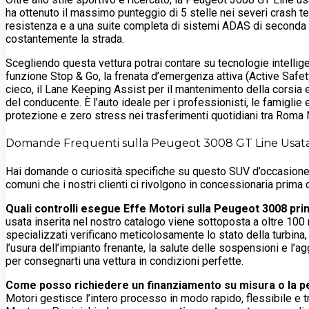
ha ottenuto il massimo punteggio di 5 stelle nei severi crash t
resistenza e a una suite completa di sistemi ADAS di seconda
costantemente la strada.
Scegliendo questa vettura potrai contare su tecnologie intellige
funzione Stop & Go, la frenata d’emergenza attiva (Active Safety
cieco, il Lane Keeping Assist per il mantenimento della corsia 
del conducente. È l’auto ideale per i professionisti, le famiglie
protezione e zero stress nei trasferimenti quotidiani tra Roma 
Domande Frequenti sulla Peugeot 3008 GT Line Usat
Hai domande o curiosità specifiche su questo SUV d’occasione?
comuni che i nostri clienti ci rivolgono in concessionaria prima 
Quali controlli esegue Effe Motori sulla Peugeot 3008 pr
usata inserita nel nostro catalogo viene sottoposta a oltre 100 rigi
specializzati verificano meticolosamente lo stato della turbina,
l’usura dell’impianto frenante, la salute delle sospensioni e l’a
per consegnarti una vettura in condizioni perfette.
Come posso richiedere un finanziamento su misura o la p
Motori gestisce l’intero processo in modo rapido, flessibile e 