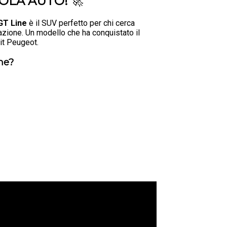
OLA AUTO!
🚀
GT Line
è il SUV perfetto per chi cerca
azione. Un modello che ha conquistato il
it Peugeot.
ne?