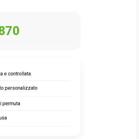
870
a e controllata
to personalizzato
di permuta
lusa