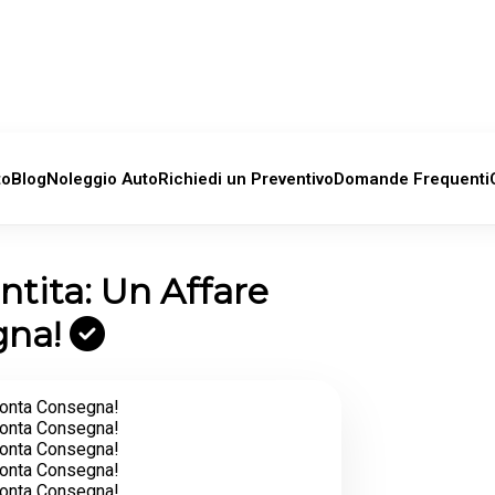
to
Blog
Noleggio Auto
Richiedi un Preventivo
Domande Frequenti
tita: Un Affare
gna!