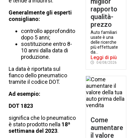
e tende a indurirsi.
miglior
rapporto
Generalmente gli esperti
qualità-
consigliano:
prezzo
controllo approfondito
Auto familiari
dopo 5 anni;
usate è una
delle ricerche
sostituzione entro 8-
più effettuate
10 anni dalla data di
da...
produzione.
Leggi di più
04/08/2026
La data è riportata sul
fianco dello pneumatico
tramite il codice DOT.
Ad esempio:
DOT 1823
significa che lo pneumatico
Come
è stato prodotto nella
18ª
aumentare
settimana del 2023
.
il valore