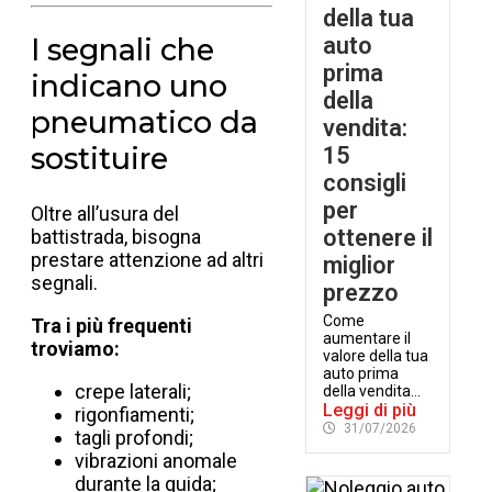
della tua
I segnali che
auto
prima
indicano uno
della
pneumatico da
vendita:
sostituire
15
consigli
per
Oltre all’usura del
ottenere il
battistrada, bisogna
prestare attenzione ad altri
miglior
segnali.
prezzo
Come
Tra i più frequenti
aumentare il
troviamo:
valore della tua
auto prima
crepe laterali;
della vendita...
Leggi di più
rigonfiamenti;
31/07/2026
tagli profondi;
vibrazioni anomale
durante la guida;