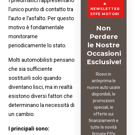
I pneumatici rappresentano
🔥
l’unico punto di contatto tra
NEWSLETTER
EFFE MOTORI
l’auto e l’asfalto. Per questo
motivo è fondamentale
Non
Perdere
monitorarne
le Nostre
periodicamente lo stato.
Occasioni
Molti automobilisti pensano
Esclusive!
che sia sufficiente
Ricevi in
sostituirli solo quando
anteprima le
diventano lisci, ma in realtà
nuove auto usate
disponibili, le
esistono diversi fattori che
promozioni
determinano la necessità di
speciali, le
un cambio.
offerte sui
finanziamenti e
tutte le novità
I principali sono:
firmate Effe