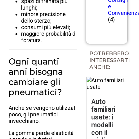
spazi di frenata più
e
lunghi;
Convenienz
minore precisione
(4)
dello sterzo;
consumi più elevati;
maggiore probabilità di
foratura.
POTREBBERO
Ogni quanti
INTERESSARTI
ANCHE:
anni bisogna
cambiare gli
pneumatici?
Auto
Anche se vengono utilizzati
familiari
poco, gli pneumatici
usate: i
invecchiano.
modelli
con il
La gomma perde elasticità