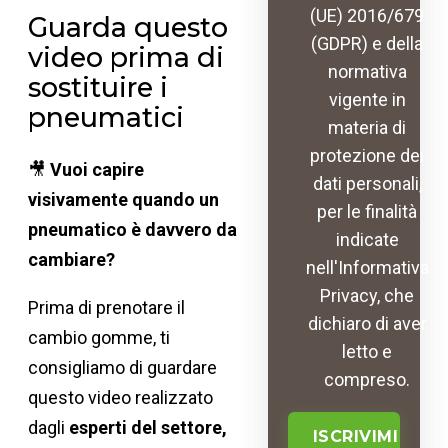
(UE) 2016/679
Guarda questo
(GDPR) e della
video prima di
normativa
sostituire i
vigente in
pneumatici
materia di
protezione dei
🎥
Vuoi capire
dati personali,
visivamente quando un
per le finalità
pneumatico è davvero da
indicate
cambiare?
nell'Informativa
Privacy, che
Prima di prenotare il
dichiaro di aver
cambio gomme, ti
letto e
consigliamo di guardare
compreso.
questo video realizzato
dagli
esperti del settore,