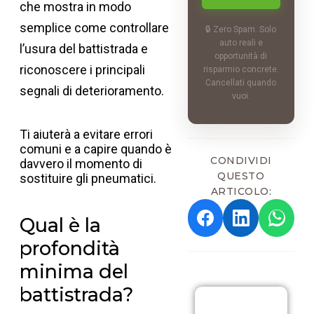
che mostra in modo
semplice come controllare
🔒 Zero Spam. Solo
auto reali e
l’usura del battistrada e
opportunità di
riconoscere i principali
risparmio concrete.
Cancellati quando
segnali di deterioramento.
vuoi.
Ti aiuterà a evitare errori
comuni e a capire quando è
CONDIVIDI
davvero il momento di
QUESTO
sostituire gli pneumatici.
ARTICOLO:
Qual è la
profondità
minima del
battistrada?