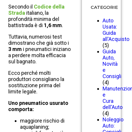
Secondo il
Codice della
CATEGORIE
Strada
italiano, la
profondità minima del
Auto
battistrada è di
1,6 mm
.
Usata:
Guida
Tuttavia, numerosi test
all'Acquisto
dimostrano che già sotto i
(5)
3 mm
i pneumatici iniziano
Guida
a perdere molta efficacia
Auto,
sul bagnato.
Novità
e
Ecco perché molti
Consigli
produttori consigliano la
(4)
sostituzione prima del
Manutenzio
limite legale.
e
Cura
Uno pneumatico usurato
dell'Auto
comporta:
(4)
Noleggio
maggiore rischio di
Auto:
aquaplaning;
Consigli