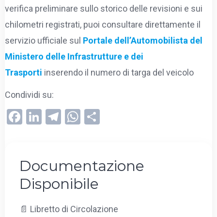
verifica preliminare sullo storico delle revisioni e sui
chilometri registrati, puoi consultare direttamente il
servizio ufficiale sul
Portale dell’Automobilista del
Ministero delle Infrastrutture e dei
Trasporti
inserendo il numero di targa del veicolo
Condividi su:
F
Li
T
W
C
a
n
el
h
o
ce
ke
e
at
n
b
dI
gr
s
di
Documentazione
o
n
a
A
vi
Disponibile
o
m
p
di
k
p
📄 Libretto di Circolazione