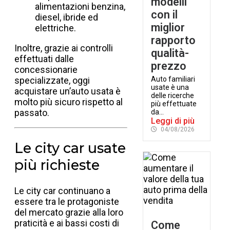
modelli
alimentazioni benzina,
con il
diesel, ibride ed
miglior
elettriche.
rapporto
Inoltre, grazie ai controlli
qualità-
effettuati dalle
prezzo
concessionarie
specializzate, oggi
Auto familiari
usate è una
acquistare un’auto usata è
delle ricerche
molto più sicuro rispetto al
più effettuate
passato.
da...
Leggi di più
04/08/2026
Le city car usate
più richieste
Le city car continuano a
essere tra le protagoniste
del mercato grazie alla loro
praticità e ai bassi costi di
Come