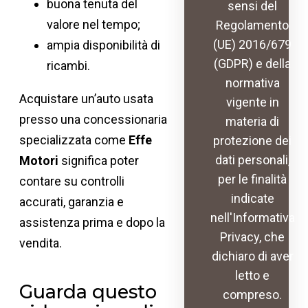
buona tenuta del
sensi del
valore nel tempo;
Regolamento
(UE) 2016/679
ampia disponibilità di
(GDPR) e della
ricambi.
normativa
Acquistare un’auto usata
vigente in
presso una concessionaria
materia di
specializzata come
Effe
protezione dei
dati personali,
Motori
significa poter
per le finalità
contare su controlli
indicate
accurati, garanzia e
nell'Informativa
assistenza prima e dopo la
Privacy, che
vendita.
dichiaro di aver
letto e
Guarda questo
compreso.