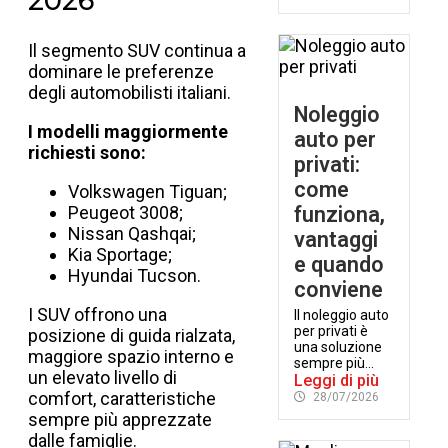
2026
Il segmento SUV continua a
dominare le preferenze
degli automobilisti italiani.
Noleggio
I modelli maggiormente
auto per
richiesti sono:
privati:
come
Volkswagen Tiguan;
Peugeot 3008;
funziona,
Nissan Qashqai;
vantaggi
Kia Sportage;
e quando
Hyundai Tucson.
conviene
I SUV offrono una
Il noleggio auto
per privati è
posizione di guida rialzata,
una soluzione
maggiore spazio interno e
sempre più...
un elevato livello di
Leggi di più
comfort, caratteristiche
28/07/2026
sempre più apprezzate
dalle famiglie.