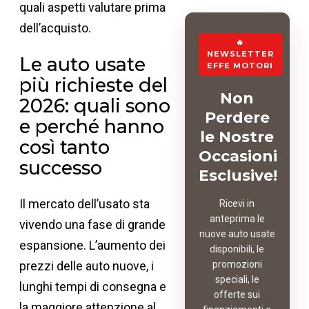
quali aspetti valutare prima
dell’acquisto.
🔥
NEWSLETTER
Le auto usate
EFFE MOTORI
più richieste del
Non
2026: quali sono
Perdere
e perché hanno
le Nostre
così tanto
Occasioni
successo
Esclusive!
Il mercato dell’usato sta
Ricevi in
anteprima le
vivendo una fase di grande
nuove auto usate
espansione. L’aumento dei
disponibili, le
prezzi delle auto nuove, i
promozioni
speciali, le
lunghi tempi di consegna e
offerte sui
la maggiore attenzione al