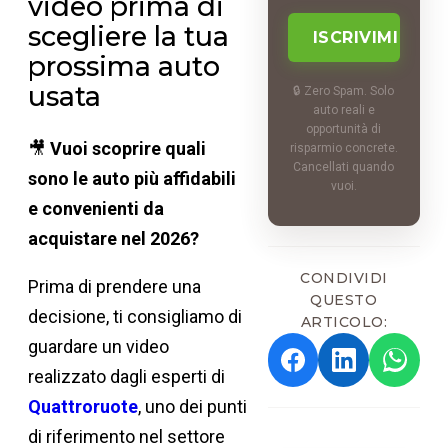
video prima di
scegliere la tua
prossima auto
usata
🔒 Zero Spam. Solo
auto reali e
opportunità di
🎥
Vuoi scoprire quali
risparmio concrete.
Cancellati quando
sono le auto più affidabili
vuoi.
e convenienti da
acquistare nel 2026?
CONDIVIDI
Prima di prendere una
QUESTO
decisione, ti consigliamo di
ARTICOLO:
guardare un video
realizzato dagli esperti di
Quattroruote
, uno dei punti
di riferimento nel settore